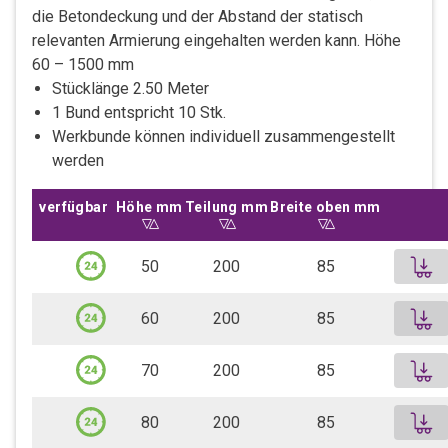
die Betondeckung und der Abstand der statisch
relevanten Armierung eingehalten werden kann. Höhe
60 – 1500 mm
Stücklänge 2.50 Meter
1 Bund entspricht 10 Stk.
Werkbunde können individuell zusammengestellt
werden
verfügbar
Höhe mm
Sortiere aufsteigend nach
Höhe mm
Teilung mm
Sortiere aufsteigend nach
Teilung mm
Breite oben mm
Sortiere aufsteigend nac
Breite oben mm
50
200
85
Distanzkorb ohne Kunststoff-Fuss mini | Höhe 50 mm | Länge 2,50 m
60
200
85
Stabile und standfeste Ausführung garantiert ein
schnelles versetzen auf der Baustelle
Distanzkorb ohne Kunststoff-Fuss mini | Höhe 60 mm | Länge 2,50 m
70
200
85
Stabile und standfeste Auführung garantiert ein
Bund, 10 Stk.
schnelles Versetzen auf der Baustelle
Distanzkorb ohne Kunststoff-Fuss | Höhe 70 mm | Länge 2,50 m
80
200
85
63.58 CHF
Stabile und standfeste Auführung garantiert ein