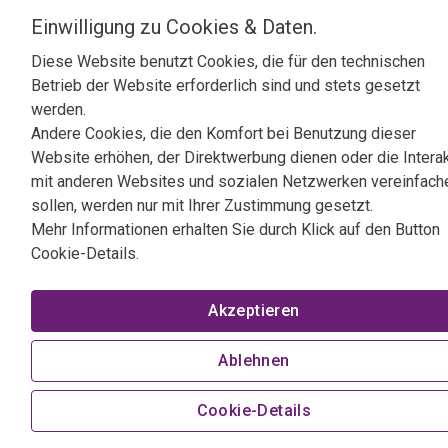
Preise inklusive 0% TZ (Tagesaktuell)
Bitt
-
+
Login
Einwilligung zu Cookies & Daten.
Beschaffungszeit 5 Tage.
Diese Website benutzt Cookies, die für den technischen
Preise inklusive 0% TZ (Tagesaktuell)
Bitt
-
+
Login
Betrieb der Website erforderlich sind und stets gesetzt
werden.
Preise inklusive 0% TZ (Tagesaktuell)
Bitt
Login
Andere Cookies, die den Komfort bei Benutzung dieser
Website erhöhen, der Direktwerbung dienen oder die Intera
Preise inklusive 0% TZ (Tagesaktuell)
Bitt
mit anderen Websites und sozialen Netzwerken vereinfach
sollen, werden nur mit Ihrer Zustimmung gesetzt.
Preise inklusive 0% TZ (Tagesaktuell)
Mehr Informationen erhalten Sie durch Klick auf den Button
Cookie-Details.
Akzeptieren
Ablehnen
Cookie-Details