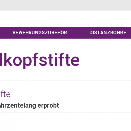
BEWEHRUNGSZUBEHÖR
DISTANZROHRE
kopfstifte
fte
ahrzentelang erprobt