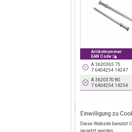
Artikelnummer
Sortiere absteigen
Artikelnummer
EAN Code
EAN Code
A 3620365 75
7 6404254 14247
Doppelkopfstifte
A 3620370 80
7 6404254 14254
Hochwertig und jahrze
Doppelkopfstifte
Hochwertig und jahrze
Einwilligung zu Coo
Diese Website benutzt Co
gesetzt werden.