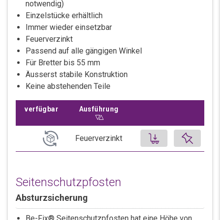
notwendig)
Einzelstücke erhältlich
Immer wieder einsetzbar
Feuerverzinkt
Passend auf alle gängigen Winkel
Für Bretter bis 55 mm
Äusserst stabile Konstruktion
Keine abstehenden Teile
verfügbar
Ausführung
Sortiere aufsteigend nach
Ausführung
Produkt auf 
Feuerverzinkt
BE-FIX® Klemmwerkzeug | Feuerverzinkt
Schnelle Montag für die Deckenrandabschalung
Seitenschutzpfosten
in Kombination mit den BE-FIX Kunststoffwinkeln
Absturzsicherung
Stück, 1 Stk.
49.40 CHF
Be-Fix® Seitenschutzpfosten hat eine Höhe von