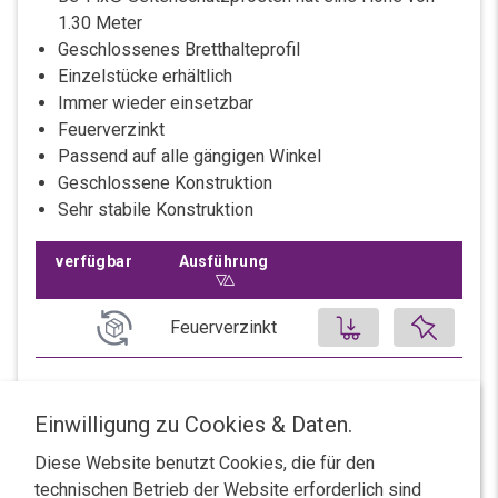
1.30 Meter
0.4m x 0.3m x 0.1m (L x B x H)
Geschlossenes Bretthalteprofil
Beschaffungszeit 5 Tage.
Einzelstücke erhältlich
Immer wieder einsetzbar
-
+
Feuerverzinkt
Passend auf alle gängigen Winkel
Login
Geschlossene Konstruktion
Sehr stabile Konstruktion
Bitt
verfügbar
Ausführung
Sortiere aufsteigend nach
Ausführung
Palette, 100 Stk.
4’940.00 CHF
Produkt auf 
Feuerverzinkt
1.2m x 0.8m x 0.4m (L x B x H) nicht stapelbar
BE-FIX® Seitenschutzpfosten | Feuerverzinkt
Beschaffungszeit 5 Tage.
Absturzsicherung
Einwilligung zu Cookies & Daten.
Transportbehälter
-
+
Stück, 1 Stk.
Perfekter Aufbewahrungsbehälter
Diese Website benutzt Cookies, die für den
34.20 CHF
technischen Betrieb der Website erforderlich sind