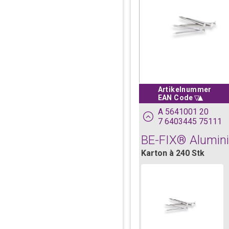
Artikelnummer
Sortiere absteigen
Artikelnummer
EAN Code
EAN Code
A 5641001 20
7 6403445 75111
BE-FIX® Alumini
Karton à 240 Stk