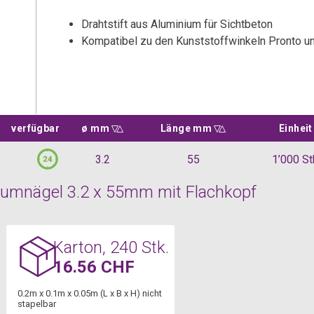
Drahtstift aus Aluminium für Sichtbeton
Kompatibel zu den Kunststoffwinkeln Pronto un
d nach
verfügbar
ø mm
Sortiere aufsteigend nach
ø mm
Länge mm
Sortiere aufsteigend nach
Länge mm
Einheit
3.2
55
1’000 St
umnägel 3.2 x 55mm mit Flachkopf
Karton, 240 Stk.
16.56 CHF
0.2m x 0.1m x 0.05m (L x B x H) nicht
stapelbar