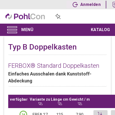
Anmelden
KATALOG
Typ B Doppelkasten
FERBOX® Standard Doppelkasten
Einfaches Ausschalen dank Kunststoff-
Abdeckung
verfügbar
Variante zu
Sortiere aufsteigend nach
Variante zu
Länge cm
Sortiere aufsteigend nach
Länge cm
Gewicht / m
Sortiere aufsteigend nac
Gewicht / m
Pr
EBEA 27
125
7.90