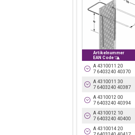
Artikelnummer
Sortiere absteigen
Artikelnummer
EAN Code
EAN Code
A 4310011 20
7 6403240 40370
A 4310011 30
7 6403240 40387
Verzahnung in Längs.-
A 4310012 00
7 6403240 40394
Verzahnung in Längs.-
A 4310012 10
7 6403240 40400
Verzahnung in Längs.-
A 4310014 20
7 6403240 40417