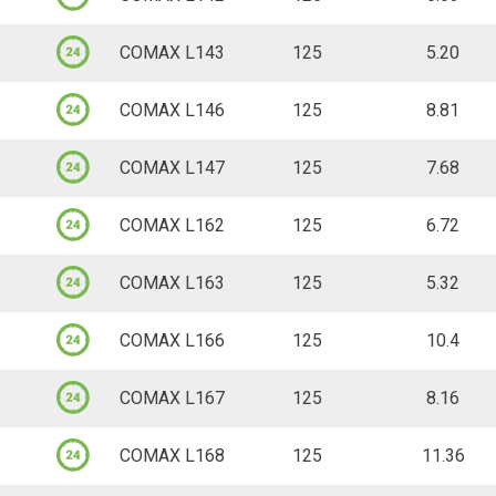
Palette, 10
 und Querrichtung
Stück, 1 Stk.
Bitte anmelden um den Wa
-
+
Login
130 Stück ab Lager
-
Login
2 Paletten ab Lager
1.3m x 0.85m x 1.4m (L x B x 
1.25m x 0.2m x 0.15m (L x B x H)
4’584.60
42.45 CHF
COMAX L143
125
stapelbar
5.20
Palette, 10
 und Querrichtung
Stück, 1 Stk.
Bitte anmelden um den Wa
-
+
Login
110 Stück ab Lager
-
Login
3 Paletten ab Lager
1.3m x 0.85m x 1.4m (L x B x 
1.25m x 0.2m x 0.15m (L x B x H)
4’980.96
46.12 CHF
COMAX L146
125
stapelbar
8.81
Palette, 96
 und Querrichtung
Stück, 1 Stk.
Bitte anmelden um den Wa
-
+
Login
46 Stück ab Lager
-
Login
Lieferzeit auf Anfrage.
1.3m x 0.85m x 1.4m (L x B x 
1.25m x 0.2m x 0.15m (L x B x H)
4’753.92
49.52 CHF
COMAX L147
125
stapelbar
7.68
Palette, 96
 und Querrichtung
Stück, 1 Stk.
Bitte anmelden um den Wa
-
+
Login
104 Stück ab Lager
-
Login
Lieferzeit auf Anfrage.
1.3m x 0.85m x 1.4m (L x B x 
1.25m x 0.2m x 0.15m (L x B x H)
4’974.72
51.82 CHF
COMAX L162
125
stapelbar
6.72
Palette, 96
 und Querrichtung
Stück, 1 Stk.
Bitte anmelden um den Wa
-
+
Login
197 Stück ab Lager
-
Login
2 Paletten ab Lager
1.3m x 0.85m x 1.4m (L x B x 
1.25m x 0.2m x 0.15m (L x B x H)
5’422.08
56.48 CHF
COMAX L163
125
stapelbar
5.32
Palette, 96
 und Querrichtung
Stück, 1 Stk.
Bitte anmelden um den Wa
-
+
Login
52 Stück ab Lager
-
Login
Lieferzeit auf Anfrage.
1.3m x 0.85m x 1.4m (L x B x 
1.25m x 0.2m x 0.15m (L x B x H)
5’623.68
58.58 CHF
COMAX L166
125
stapelbar
10.4
Palette, 80
 und Querrichtung
Stück, 1 Stk.
Bitte anmelden um den Wa
-
+
Login
59 Stück ab Lager
-
Login
Lieferzeit auf Anfrage.
1.3m x 0.85m x 1.4m (L x B x 
1.25m x 0.2m x 0.15m (L x B x H)
4’113.60
51.42 CHF
COMAX L167
125
stapelbar
8.16
Palette, 80
 und Querrichtung
Stück, 1 Stk.
Bitte anmelden um den Wa
-
+
Login
138 Stück ab Lager
-
Login
1 Palette ab Lager
1.3m x 0.85m x 1.4m (L x B x 
1.25m x 0.2m x 0.15m (L x B x H)
4’336.00
54.20 CHF
COMAX L168
125
stapelbar
11.36
Palette, 80
 und Querrichtung
Stück, 1 Stk.
Bitte anmelden um den Wa
-
+
Login
115 Stück ab Lager
-
Login
1 Palette ab Lager
1.3m x 0.85m x 1.4m (L x B x 