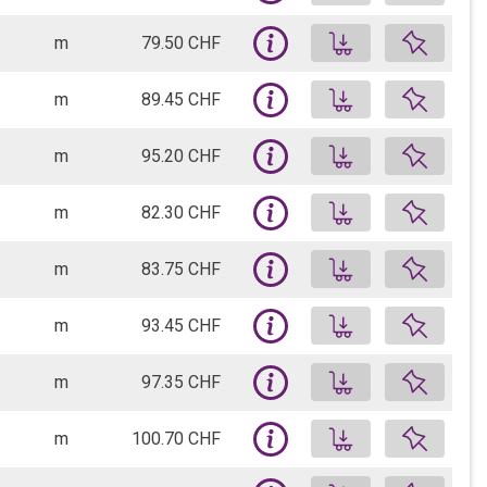
 Stk.
H) nicht
FERBOX® Bewehrungsbox Typ B-11-10/15-h15-lb 50 | Variante zu COMAX Q142 | 125 cm | 6.22 kg/m
 CHF
Loggen Sie sich ein, um Ihre indi
Produkt auf 
m
79.50 CHF
 Stk.
+
H) nicht
FERBOX® Bewehrungsbox Typ B-11-10/20-h15-lb 50 | Variante zu COMAX Q143 | 125 cm | 4.92 kg/m
 CHF
Loggen Sie sich ein, um Ihre indi
Produkt auf 
m
89.45 CHF
 Stk.
+
H) nicht
FERBOX® Bewehrungsbox Typ B-11-12/15-h15-lb 60 | Variante zu COMAX Q146 | 125 cm | 8.30 kg/m
 CHF
Loggen Sie sich ein, um Ihre indi
Produkt auf 
m
95.20 CHF
 Stk.
renkorb zu befüllen.
Bitte anmelden um den Warenkorb zu befüllen.
+
H) nicht
FERBOX® Bewehrungsbox Typ B-11-12/20-h15-lb 60 | Variante zu COMAX Q147 | 125 cm | 7.78 kg/m
 CHF
Loggen Sie sich ein, um Ihre indi
Produkt auf 
m
82.30 CHF
 Stk.
renkorb zu befüllen.
Bitte anmelden um den Warenkorb zu befüllen.
+
H) nicht
FERBOX® Bewehrungsbox Typ B-14-10/15-h15-lb 50 | Variante zu COMAX Q162 | 125 cm | 6.30 kg/m
 CHF
Loggen Sie sich ein, um Ihre indi
Produkt auf 
m
83.75 CHF
 Stk.
renkorb zu befüllen.
Bitte anmelden um den Warenkorb zu befüllen.
+
H) nicht
FERBOX® Bewehrungsbox Typ B-14-10/20-h15-lb 50 | Variante zu COMAX Q163 | 125 cm | 6.26 kg/m
 CHF
Loggen Sie sich ein, um Ihre indi
Produkt auf 
m
93.45 CHF
 Stk.
renkorb zu befüllen.
Bitte anmelden um den Warenkorb zu befüllen.
+
H) nicht
FERBOX® Bewehrungsbox Typ B-14-12/15-h20-lb 60 | Variante zu COMAX Q165 | 125 cm | 10.08 kg/m
 CHF
Loggen Sie sich ein, um Ihre indi
Produkt auf 
m
97.35 CHF
 Stk.
renkorb zu befüllen.
Bitte anmelden um den Warenkorb zu befüllen.
+
H) nicht
FERBOX® Bewehrungsbox Typ B-14-12/15-h15-lb 60 | Variante zu COMAX Q166 | 125 cm | 9.92 kg/m
 CHF
Loggen Sie sich ein, um Ihre indi
Produkt auf 
m
100.70 CHF
 Stk.
renkorb zu befüllen.
Bitte anmelden um den Warenkorb zu befüllen.
+
H) nicht