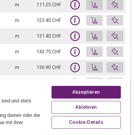
FERBOX® Bewehrungsbox Typ B-14-12/20-h15-lb 60 | Variante zu COMAX L168 | 125 cm | 11.36 kg/m
 CHF
Loggen Sie sich ein, um Ihre indi
Produkt auf 
m
111.25 CHF
 Stk.
renkorb zu befüllen.
Bitte anmelden um den Warenkorb zu befüllen.
+
H) nicht
FERBOX® Bewehrungsbox Typ B-16-10/15-h15-lb 50 | Variante zu COMAX L192 | 125 cm | 7.77 kg/m
 CHF
Loggen Sie sich ein, um Ihre indi
Produkt auf 
m
123.40 CHF
 Stk.
renkorb zu befüllen.
Bitte anmelden um den Warenkorb zu befüllen.
+
H) nicht
FERBOX® Bewehrungsbox Typ B-16-10/20-h15-lb 50 | Variante zu COMAX L193 | 125 cm | 6.52 kg/m
 CHF
Loggen Sie sich ein, um Ihre indi
Produkt auf 
m
131.40 CHF
 Stk.
renkorb zu befüllen.
Bitte anmelden um den Warenkorb zu befüllen.
+
H) nicht
FERBOX® Bewehrungsbox Typ B-16-12/15-h15-lb 60 | Variante zu COMAX L196 | 125 cm | 11.68 kg/m
 CHF
Loggen Sie sich ein, um Ihre indi
Produkt auf 
m
143.75 CHF
 Stk.
renkorb zu befüllen.
Bitte anmelden um den Warenkorb zu befüllen.
+
H) nicht
FERBOX® Bewehrungsbox Typ B-16-12/20-h15-lb 60 | Variante zu COMAX L197 | 125 cm | 8.96 kg/m
 CHF
Loggen Sie sich ein, um Ihre indi
Produkt auf 
m
136.90 CHF
 Stk.
renkorb zu befüllen.
Bitte anmelden um den Warenkorb zu befüllen.
+
H) nicht
FERBOX® Bewehrungsbox Typ B-16-12/15-h25-lb 60 | Variante zu COMAX L198 | 125 cm | 12.48 kg/m
 CHF
Loggen Sie sich ein, um Ihre indi
Produkt auf 
m
135.80 CHF
 Stk.
renkorb zu befüllen.
Bitte anmelden um den Warenkorb zu befüllen.
+
Akzeptieren
H) nicht
FERBOX® Bewehrungsbox Typ B-16-12/15-h20-lb 60 | Variante zu COMAX L199 | 125 cm | 12.00 kg/m
 CHF
Loggen Sie sich ein, um Ihre indi
Produkt auf 
m
148.10 CHF
 sind und stets
 Stk.
renkorb zu befüllen.
Bitte anmelden um den Warenkorb zu befüllen.
+
Ablehnen
H) nicht
FERBOX® Bewehrungsbox Typ B-21-10/15-h15-lb 50 | Variante zu COMAX L242 | 125 cm | 8.01 kg/m
 CHF
Loggen Sie sich ein, um Ihre indi
Produkt auf 
m
164.30 CHF
ung dienen oder die
 Stk.
renkorb zu befüllen.
Bitte anmelden um den Warenkorb zu befüllen.
Cookie-Details
+
r mit Ihrer
H) nicht
FERBOX® Bewehrungsbox Typ B-21-12/15-h25-lb 60 | Variante zu COMAX L246 | 125 cm | 11.52 kg/m
 CHF