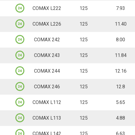
Stück, 1 Stk.
-
Login
Lieferzeit auf Anfrage.
1.3m x 0.85m x 1.4m (L x B x 
1.25m x 0.2m x 0.15m (L x B x H)
4’129.60
51.62 CHF
COMAX L222
125
stapelbar
7.93
Palette, 60
 und Querrichtung
Stück, 1 Stk.
Bitte anmelden um den Wa
-
+
Login
124 Stück ab Lager
-
Login
1 Palette ab Lager
1.3m x 0.85m x 1.4m (L x B x 
1.25m x 0.2m x 0.15m (L x B x H)
3’405.00
56.75 CHF
COMAX L226
125
stapelbar
11.40
Palette, 60
 und Querrichtung
Stück, 1 Stk.
Bitte anmelden um den Wa
-
+
Login
110 Stück ab Lager
-
Login
1 Palette ab Lager
1.3m x 0.85m x 1.4m (L x B x 
1.25m x 0.2m x 0.15m (L x B x H)
3’307.20
55.12 CHF
COMAX 242
125
stapelbar
8.00
Palette, 48
 und Querrichtung
Stück, 1 Stk.
Bitte anmelden um den Wa
-
+
Login
130 Stück ab Lager
-
Login
2 Paletten ab Lager
1.3m x 0.85m x 1.4m (L x B x 
1.25m x 0.2m x 0.15m (L x B x H)
3’204.00
66.75 CHF
COMAX 243
125
stapelbar
11.84
Palette, 48
 und Querrichtung
Stück, 1 Stk.
Bitte anmelden um den Wa
-
+
Login
131 Stück ab Lager
-
Login
2 Paletten ab Lager
1.3m x 0.85m x 1.4m (L x B x 
1.25m x 0.2m x 0.15m (L x B x H)
3’784.80
78.85 CHF
COMAX 244
125
stapelbar
12.16
Palette, 48
 und Querrichtung
Stück, 1 Stk.
Bitte anmelden um den Wa
-
+
Login
132 Stück ab Lager
-
Login
2 Paletten ab Lager
1.3m x 0.85m x 1.4m (L x B x 
1.25m x 0.2m x 0.15m (L x B x H)
2’304.00
48.00 CHF
COMAX 246
125
stapelbar
12.8
Palette, 48
 und Querrichtung
Stück, 1 Stk.
Bitte anmelden um den Wa
-
+
Login
131 Stück ab Lager
-
Login
2 Paletten ab Lager
1.3m x 0.85m x 1.4m (L x B x 
1.25m x 0.2m x 0.15m (L x B x H)
2’688.96
56.02 CHF
COMAX L112
125
stapelbar
5.65
Palette, 48
 und Querrichtung
Stück, 1 Stk.
Bitte anmelden um den Wa
-
+
Login
132 Stück ab Lager
-
Login
2 Paletten ab Lager
1.3m x 0.85m x 1.4m (L x B x 
1.25m x 0.2m x 0.15m (L x B x H)
2’952.96
61.52 CHF
COMAX L113
125
stapelbar
4.88
Palette, 36
 und Querrichtung
Stück, 1 Stk.
Bitte anmelden um den Wa
-
+
Login
230 Stück ab Lager
-
Login
4 Paletten ab Lager
1.3m x 0.85m x 1.4m (L x B x 
1.25m x 0.2m x 0.15m (L x B x H)
2’257.92
62.72 CHF
COMAX L142
125
stapelbar
6.63