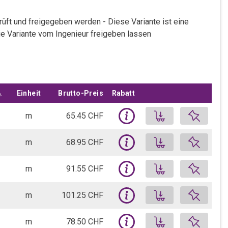
üft und freigegeben werden - Diese Variante ist eine
die Variante vom Ingenieur freigeben lassen
teigend nach
Einheit
Brutto-Preis
Rabatt
Loggen Sie sich ein, um Ihre indi
Produkt auf 
m
65.45 CHF
FERBOX® Bewehrungsbox Typ B-09-10/15-h15-lb 50 | Variante zu COMAX Q112 | 125 cm | 5.32 kg/m
Loggen Sie sich ein, um Ihre indi
Produkt auf 
m
68.95 CHF
FERBOX® Bewehrungsbox Typ B-09-10/20-h15-lb 50 | Variante zu COMAX Q113 | 125 cm | 5.43 kg/m
Loggen Sie sich ein, um Ihre indi
Produkt auf 
m
91.55 CHF
8 Stk.
FERBOX® Bewehrungsbox Typ B-14-10/15-h15-lb15 | Variante zu COMAX Q120 | 125 cm | 5.24 kg/m
 CHF
Loggen Sie sich ein, um Ihre indi
Produkt auf 
m
101.25 CHF
8 Stk.
H) nicht
FERBOX® Bewehrungsbox Typ B-19-12/15-h22-lb15 | Variante zu COMAX Q121 | 125 cm | 9.49 kg/m
 CHF
Loggen Sie sich ein, um Ihre indi
Produkt auf 
m
78.50 CHF