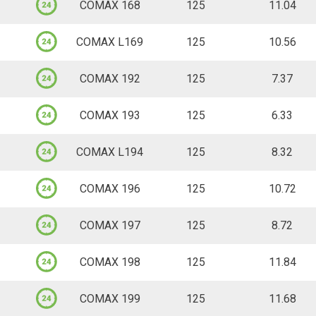
2’803.20
46.72 CHF
COMAX 168
125
stapelbar
11.04
Palette, 80
 und Querrichtung
Stück, 1 Stk.
Bitte anmelden um den Wa
-
+
Login
160 Stück ab Lager
-
Login
2 Paletten ab Lager
1.3m x 0.85m x 1.4m (L x B x 
1.25m x 0.2m x 0.15m (L x B x H)
3’894.40
48.68 CHF
COMAX L169
125
stapelbar
10.56
Palette, 80
 und Querrichtung
Stück, 1 Stk.
Bitte anmelden um den Wa
-
+
Login
163 Stück ab Lager
-
Login
2 Paletten ab Lager
1.3m x 0.85m x 1.4m (L x B x 
1.25m x 0.2m x 0.15m (L x B x H)
4’028.00
50.35 CHF
COMAX 192
125
stapelbar
7.37
Palette, 80
 und Querrichtung
Stück, 1 Stk.
Bitte anmelden um den Wa
-
+
Login
146 Stück ab Lager
-
Login
1 Palette ab Lager
1.3m x 0.85m x 1.4m (L x B x 
1.25m x 0.2m x 0.15m (L x B x H)
4’249.60
53.12 CHF
COMAX 193
125
stapelbar
6.33
Palette, 60
 und Querrichtung
Stück, 1 Stk.
Bitte anmelden um den Wa
-
+
Login
80 Stück ab Lager
-
Login
1 Palette ab Lager
1.3m x 0.85m x 1.4m (L x B x 
1.25m x 0.2m x 0.15m (L x B x H)
3’775.20
62.92 CHF
COMAX L194
125
stapelbar
8.32
Palette, 80
 und Querrichtung
Stück, 1 Stk.
Bitte anmelden um den Wa
-
+
Login
172 Stück ab Lager
-
Login
2 Paletten ab Lager
1.3m x 0.85m x 1.4m (L x B x 
1.25m x 0.2m x 0.15m (L x B x H)
3’496.00
43.70 CHF
COMAX 196
125
stapelbar
10.72
Palette, 80
 und Querrichtung
Stück, 1 Stk.
Bitte anmelden um den Wa
-
+
Login
163 Stück ab Lager
-
Login
2 Paletten ab Lager
1.3m x 0.85m x 1.4m (L x B x 
1.25m x 0.2m x 0.15m (L x B x H)
3’752.00
46.90 CHF
COMAX 197
125
stapelbar
8.72
Palette, 80
 und Querrichtung
Stück, 1 Stk.
Bitte anmelden um den Wa
-
+
Login
222 Stück ab Lager
-
Login
2 Paletten ab Lager
1.3m x 0.85m x 1.4m (L x B x 
1.25m x 0.2m x 0.15m (L x B x H)
4’724.00
59.05 CHF
COMAX 198
125
stapelbar
11.84
Palette, 80
 und Querrichtung
Stück, 1 Stk.
Bitte anmelden um den Wa
-
+
Login
80 Stück ab Lager
-
Login
1 Palette ab Lager
1.3m x 0.85m x 1.4m (L x B x 
1.25m x 0.2m x 0.15m (L x B x H)
4’132.00
51.65 CHF
COMAX 199
125
stapelbar
11.68
Palette, 80
 und Querrichtung
Bitte anmelden um den Wa
-
+
Login
78 Stück ab Lager