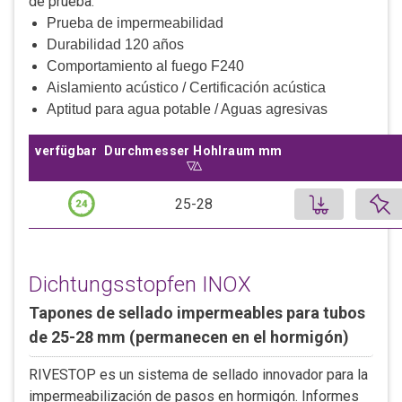
de prueba:
Prueba de impermeabilidad
Durabilidad 120 años
Comportamiento al fuego F240
Aislamiento acústico / Certificación acústica
Aptitud para agua potable / Aguas agresivas
verfügbar
Durchmesser Hohlraum mm
Sort ascending by
Durchmesser Hohlraum mm
Añadir e
25-28
Tapón de sellado RIVESTOP INOX/plástico 25-28 mm (OUT)
Tapones de sellado impermeables para tubos de
Dichtungsstopfen INOX
25-28 mm (permanecen en el hormigón)
Tapones de sellado impermeables para tubos
Stück, 1 Stk.
de 25-28 mm (permanecen en el hormigón)
2.72 CHF
RIVESTOP es un sistema de sellado innovador para la
0.06m x 0.01m x 0.01m (L x B x H)
impermeabilización de pasos en hormigón. Informes