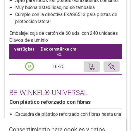
Apto para todos los postes/abrazaderas comunes
Muy buena estabilidad, no se tambalea
Cumple con la directiva EKAS6513 para piezas de
protección lateral
Embalaje: caja de cartón de 60 uds. con 240 unidades
Clavos de aluminio
verfügbar
Deckenstärke cm
Sort ascending by
Deckenstärke cm
Añadir el pro
16-25
BE-WINKEL® PRONTO (16-25 cm)
Con plástico reforzado con fibras
BE-WINKEL® UNIVERSAL
Karton, 60 Stk.
Con plástico reforzado con fibras
146.52 CHF
Escuadra de plástico reforzado con fibras hasta una
0.6m x 0.4m x 0.4m (L x B x H)
altura de 30 cm
95 Karton ab Lager
Con rosca Dywidag de 15 mm
Consentimiento para cookies y datos.